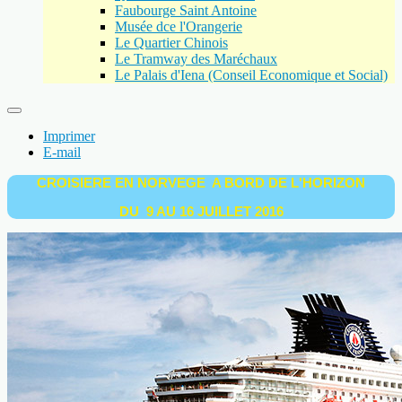
Faubourge Saint Antoine
Musée dce l'Orangerie
Le Quartier Chinois
Le Tramway des Maréchaux
Le Palais d'Iena (Conseil Economique et Social)
Imprimer
E-mail
CROISIERE EN NORVEGE A BORD DE L'HORIZON
DU 9 AU 16 JUILLET 2016