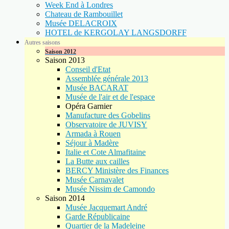
Week End à Londres
Chateau de Rambouillet
Musée DELACROIX
HOTEL de KERGOLAY LANGSDORFF
Autres saisons
Saison 2012
Saison 2013
Conseil d'Etat
Assemblée générale 2013
Musée BACARAT
Musée de l'air et de l'espace
Opéra Garnier
Manufacture des Gobelins
Observatoire de JUVISY
Armada à Rouen
Séjour à Madère
Italie et Cote Almafitaine
La Butte aux cailles
BERCY Ministère des Finances
Musée Carnavalet
Musée Nissim de Camondo
Saison 2014
Musée Jacquemart André
Garde Républicaine
Quartier de la Madeleine