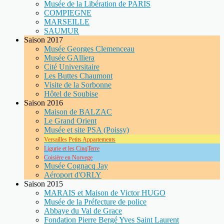
Musée de la Libération de PARIS
COMPIEGNE
MARSEILLE
SAUMUR
Saison 2017
Musée Georges Clemenceau
Musée GAlliera
Cité Universitaire
Les Buttes Chaumont
Visite de la Sorbonne
Hôtel de Soubise
Saison 2016
Maison de BALZAC
Le Grand Orient
Musée et site PSA (Poissy)
Versailles Petits Appartements
Ligurie et les CinqTerre
Coisière en Norvege
Musée Cognacq Jay
Aéroport d'ORLY
Saison 2015
MARAIS et Maison de Victor HUGO
Musée de la Préfecture de police
Abbaye du Val de Grace
Fondation Pierre Bergé Yves Saint Laurent